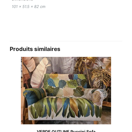
101 × 51.5 × 82 cm
Avis
Il n’y a pas encore d’avis.
Soyez le premier à laisser votre avis sur
“Mid-Century Cabinet”
Produits similaires
Votre adresse e-mail ne sera pas publiée.
Les champs obligatoires sont
indiqués avec
*
Votre note
*
VERDE OUTLINE Puccini Sofa